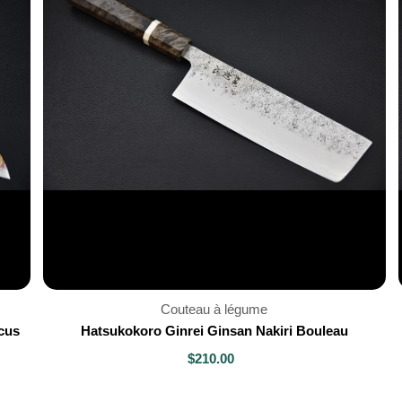
Couteau à légume
cus
Hatsukokoro Ginrei Ginsan Nakiri Bouleau
$210.00