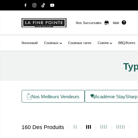
Nos Succursales
Aide
Nouveauté
Couteaux
Couteaux rares
Cuisine
BBQ/Konro
Typ
Nos Meilleurs Vendeurs
Académie StaySharp
160 Des Produits