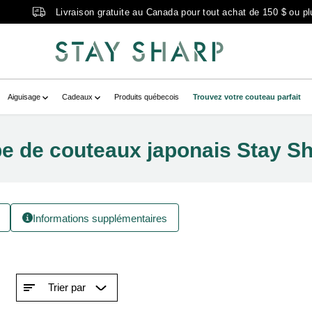
Livraison gratuite au Canada pour tout achat de 150 $ ou pl
Aiguisage
Cadeaux
Produits québecois
Trouvez votre couteau parfait
e de couteaux japonais Stay S
Informations supplémentaires
Trier par