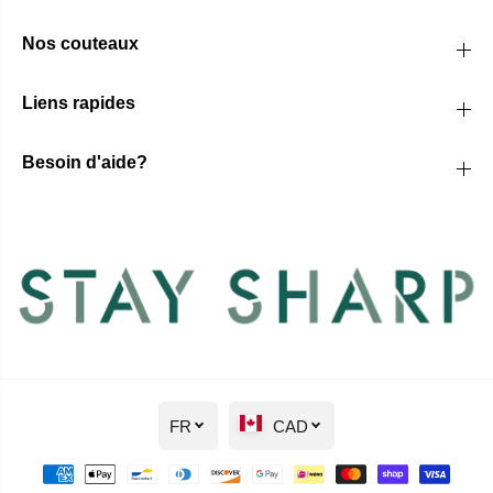
Nos couteaux
Liens rapides
Besoin d'aide?
FR
CAD