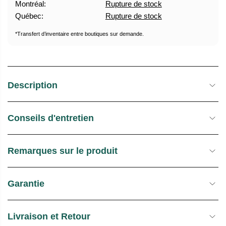
Montréal:
Rupture de stock
U
E
Québec:
Rupture de stock
E
S
L
T
*Transfert d’inventaire entre boutiques sur demande.
O
C
K
Description
Conseils d'entretien
Remarques sur le produit
Garantie
Livraison et Retour