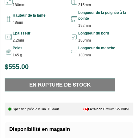
180mm
315mm
Longueur de la poignée à la
Hauteur de la lame
pointe
48mm
192mm
Épaisseur
Longueur du bord
2.2mm
180mm
Poids
Longueur du manche
145 g
130mm
$555.00
P
E
R
N
EN RUPTURE DE STOCK
I
R
X
U
P
H
T
Expédition prévue le
lun. 10 août
Livraison
Gratuite CA 150$+
A
U
B
R
Disponibilité en magasin
I
E
T
D