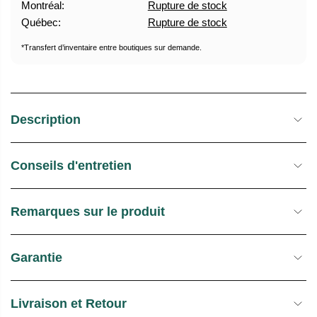
Montréal:
Rupture de stock
U
E
Québec:
Rupture de stock
E
S
L
T
*Transfert d’inventaire entre boutiques sur demande.
O
C
K
Description
Conseils d'entretien
Remarques sur le produit
Garantie
Livraison et Retour