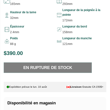
165mm
293mm
Longueur de la poignée à la
Hauteur de la lame
pointe
32mm
172mm
Épaisseur
Longueur du bord
2.4mm
158mm
Poids
Longueur du manche
88 g
121mm
$390.00
P
E
R
N
EN RUPTURE DE STOCK
I
R
X
U
P
H
T
Expédition prévue le
lun. 10 août
Livraison
Gratuite CA 150$+
A
U
B
R
Disponibilité en magasin
I
E
T
D