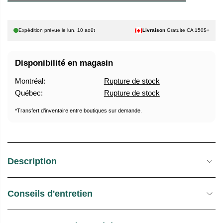
U
E
E
S
Expédition prévue le
lun. 10 août
Livraison
Gratuite CA 150$+
L
T
O
C
Disponibilité en magasin
K
Montréal:
Rupture de stock
Québec:
Rupture de stock
*Transfert d’inventaire entre boutiques sur demande.
Description
Conseils d'entretien