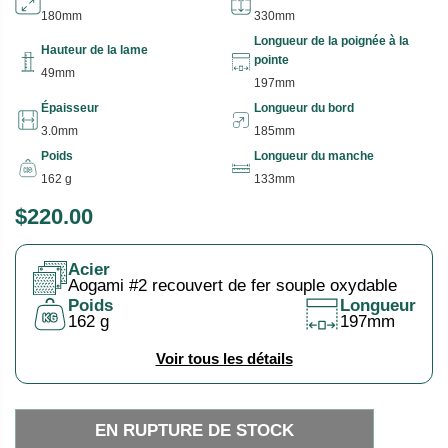
180mm
330mm
Longueur de la poignée à la
Hauteur de la lame
pointe
49mm
197mm
Épaisseur
Longueur du bord
3.0mm
185mm
Poids
Longueur du manche
162 g
133mm
$220.00
P
E
R
N
Acier
I
R
Aogami #2 recouvert de fer souple oxydable
X
U
Poids
Longueur
162 g
197mm
P
H
T
Voir tous les détails
A
U
B
R
I
E
EN RUPTURE DE STOCK
T
D