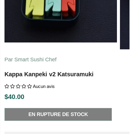
Par Smart Sushi Chef
Kappa Kanpeki v2 Katsuramuki
Aucun avis
$40.00
P
E
R
N
EN RUPTURE DE STOCK
I
R
X
U
P