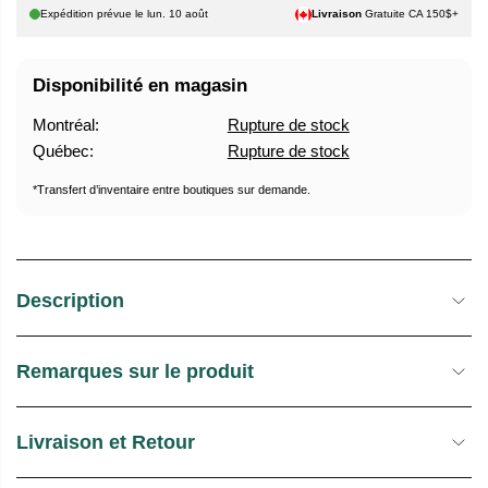
H
T
Expédition prévue le
lun. 10 août
Livraison
Gratuite CA 150$+
A
U
B
R
Disponibilité en magasin
I
E
T
D
Montréal:
Rupture de stock
U
E
Québec:
Rupture de stock
E
S
L
T
*Transfert d’inventaire entre boutiques sur demande.
O
C
K
Description
Remarques sur le produit
Livraison et Retour