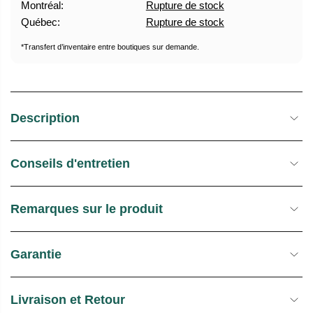
Montréal:
Rupture de stock
U
E
Québec:
Rupture de stock
E
S
L
T
*Transfert d’inventaire entre boutiques sur demande.
O
C
K
Description
Conseils d'entretien
Remarques sur le produit
Garantie
Livraison et Retour