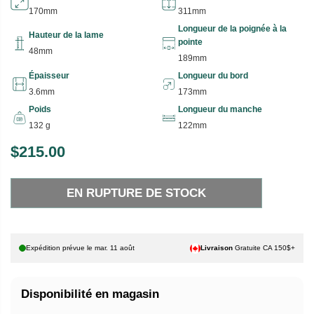
170mm
311mm
Longueur de la poignée à la
Hauteur de la lame
pointe
48mm
189mm
Épaisseur
Longueur du bord
3.6mm
173mm
Poids
Longueur du manche
132 g
122mm
$215.00
P
E
R
N
EN RUPTURE DE STOCK
I
R
X
U
P
H
T
Expédition prévue le
mar. 11 août
Livraison
Gratuite CA 150$+
A
U
B
R
Disponibilité en magasin
I
E
T
D