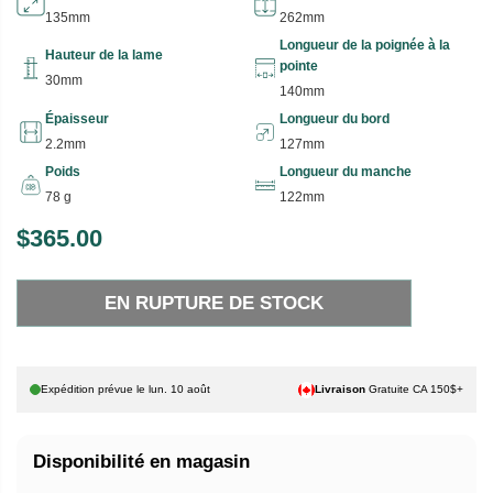
135mm
262mm
Longueur de la poignée à la
Hauteur de la lame
pointe
30mm
140mm
Épaisseur
Longueur du bord
2.2mm
127mm
Poids
Longueur du manche
78 g
122mm
$365.00
P
E
R
N
EN RUPTURE DE STOCK
I
R
X
U
P
H
T
Expédition prévue le
lun. 10 août
Livraison
Gratuite CA 150$+
A
U
B
R
Disponibilité en magasin
I
E
T
D