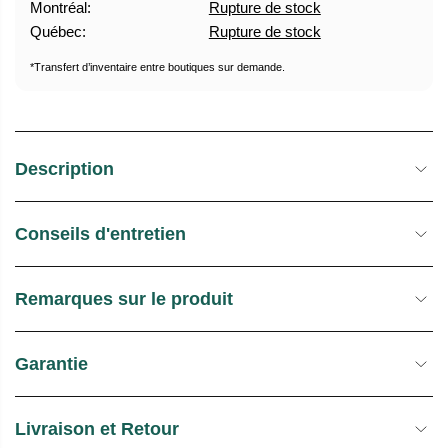
Montréal:
Rupture de stock
U
E
Québec:
Rupture de stock
E
S
L
T
*Transfert d’inventaire entre boutiques sur demande.
O
C
K
Description
Conseils d'entretien
Remarques sur le produit
Garantie
Livraison et Retour