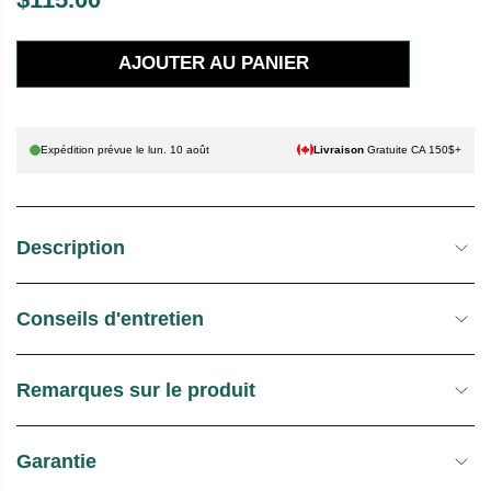
P
R
AJOUTER AU PANIER
I
X
H
Expédition prévue le
lun. 10 août
Livraison
Gratuite CA 150$+
A
B
I
Description
T
U
E
Conseils d'entretien
L
Remarques sur le produit
Garantie