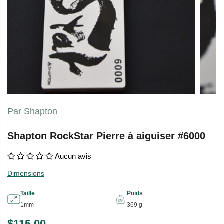
Par Shapton
Shapton RockStar Pierre à aiguiser #6000
Aucun avis
Dimensions
Taille
Poids
1mm
369 g
$115.00