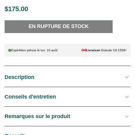
$175.00
P
E
R
N
EN RUPTURE DE STOCK
I
R
X
U
P
H
T
Expédition prévue le
lun. 10 août
Livraison
Gratuite CA 150$+
A
U
B
R
I
E
Description
T
D
U
E
E
S
Conseils d'entretien
L
T
O
C
Remarques sur le produit
K