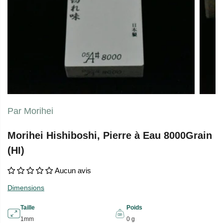
Par Morihei
Morihei Hishiboshi, Pierre à Eau 8000Grain
(HI)
Aucun avis
Dimensions
Taille
Poids
1mm
0 g