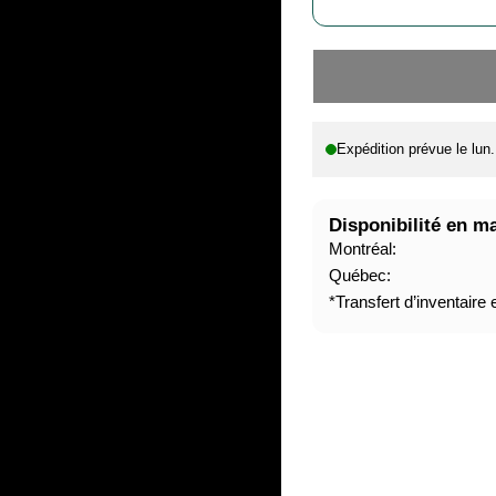
A
U
B
R
I
E
T
D
U
E
Expédition prévue le
lun
E
S
L
T
O
Disponibilité en m
C
Montréal:
K
Québec:
*Transfert d’inventaire