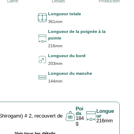
Lame
Détails
Production
Longueur totale
361mm
Longueur de la poignée à la
pointe
216mm
Longueur du bord
203mm
Longueur du manche
144mm
Poi
Longue
ds
Shirogami) # 2, recouvert de
ur
184
216mm
g
Voir tous les détails