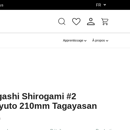
us
FR
Apprentissage
À propos
gashi Shirogami #2
Gyuto 210mm Tagayasan
s