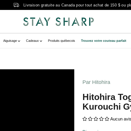
Livraison gratuite au Canada pour tout achat de 150 $ ou pl
Aiguisage
Cadeaux
Produits québecois
Trouvez votre couteau parfait
C5-865F-487C-A358-E62250DBF536.jpg?
717022894__main-product" data-
Par Hitohira
7C5-865F-487C-A358-
 zoom-icon="false" aria-
Hitohira To
0mm tagayasan" >
Kurouchi 
Aucun avi