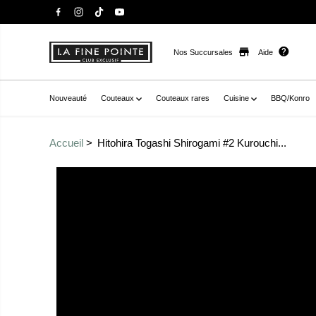
Nos Succursales
Aide
Nouveauté
Couteaux
Couteaux rares
Cuisine
BBQ/Konro
Accueil
Hitohira Togashi Shirogami #2 Kurouchi...
Passer aux
href="//staysharpmtl.com/cdn/shop/products/55C897
informations sur le
v=1666793741" data-fancybox="gallerytemplate--20937
produit
thumb="//staysharpmtl.com/cdn/shop/products/55C89
E62250DBF536.jpg?v=1666793741" class=" no-js-hidden"
label="hitohira togashi shirogami #2 kurouchi gyuto 21