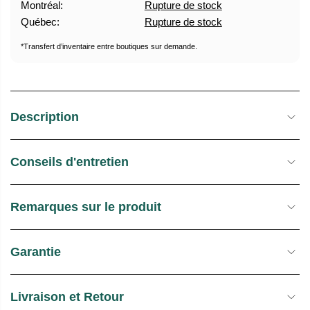
Montréal:
Rupture de stock
U
E
Québec:
Rupture de stock
E
S
L
T
*Transfert d’inventaire entre boutiques sur demande.
O
C
K
Description
Conseils d'entretien
Remarques sur le produit
Garantie
Livraison et Retour