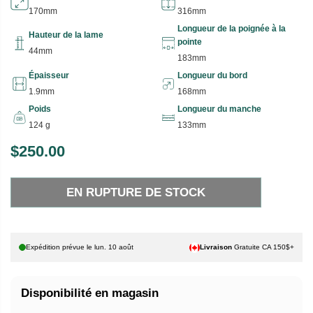
170mm
316mm
Longueur de la poignée à la
Hauteur de la lame
pointe
44mm
183mm
Épaisseur
Longueur du bord
1.9mm
168mm
Poids
Longueur du manche
124 g
133mm
$250.00
P
E
R
N
EN RUPTURE DE STOCK
I
R
X
U
P
H
T
Expédition prévue le
lun. 10 août
Livraison
Gratuite CA 150$+
A
U
B
R
Disponibilité en magasin
I
E
T
D