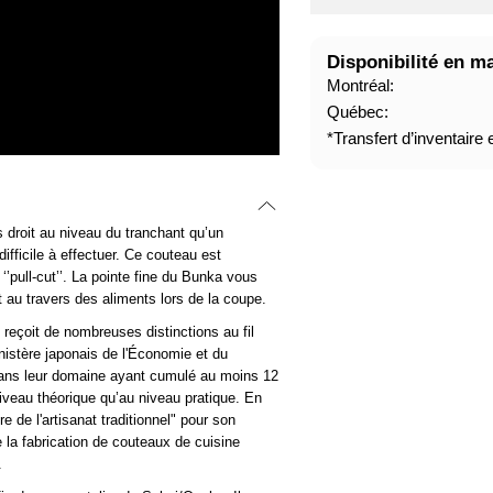
A
B
Disponibilité en m
I
Montréal:
T
Québec:
U
*Transfert d’inventaire
E
L
 droit au niveau du tranchant qu’un
fficile à effectuer. Ce couteau est
 ‘’pull-cut’’. La pointe fine du Bunka vous
t au travers des aliments lors de la coupe.
eçoit de nombreuses distinctions au fil
nistère japonais de l'Économie et du
dans leur domaine ayant cumulé au moins 12
niveau théorique qu’au niveau pratique. En
re de l'artisanat traditionnel" pour son
 la fabrication de couteaux de cuisine
.