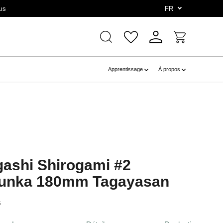
us
FR
Apprentissage
À propos
gashi Shirogami #2
Bunka 180mm Tagayasan
s