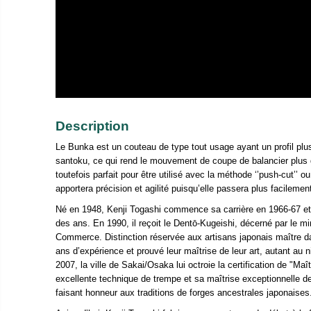
Description
Le Bunka est un couteau de type tout usage ayant un profil plus
santoku, ce qui rend le mouvement de coupe de balancier plus di
toutefois parfait pour être utilisé avec la méthode ‘’push-cut’’ ou
apportera précision et agilité puisqu’elle passera plus facilemen
Né en 1948, Kenji Togashi commence sa carrière en 1966-67 et r
des ans. En 1990, il reçoit le Dentō-Kugeishi, décerné par le mi
Commerce. Distinction réservée aux artisans japonais maître 
ans d’expérience et prouvé leur maîtrise de leur art, autant au 
2007, la ville de Sakai/Osaka lui octroie la certification de "Maît
excellente technique de trempe et sa maîtrise exceptionnelle de
faisant honneur aux traditions de forges ancestrales japonaises