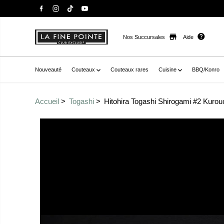
Nos Succursales
Aide
Nouveauté
Couteaux
Couteaux rares
Cuisine
BBQ/Konro
Accueil
Togashi
Hitohira Togashi Shirogami #2 Kurouc
Passer aux
href="//staysharpmtl.com/cdn/shop/products/651E7A5
informations sur le
v=1666793733" data-fancybox="gallerytemplate--20937
produit
thumb="//staysharpmtl.com/cdn/shop/products/651E7A
27BBA366F664.jpg?v=1666793733" class=" no-js-hidden"
label="hitohira togashi shirogami #2 kurouchi bunka 1