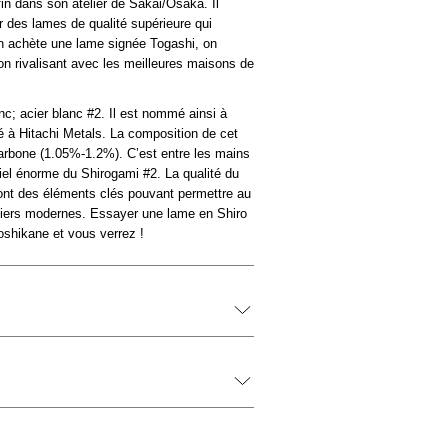
fin dans son atelier de Sakai/Osaka. Il
rir des lames de qualité supérieure qui
n achète une lame signée Togashi, on
ion rivalisant avec les meilleures maisons de
onc; acier blanc #2. Il est nommé ainsi à
pé à Hitachi Metals. La composition de cet
carbone (1.05%-1.2%). C’est entre les mains
iel énorme du Shirogami #2. La qualité du
sont des éléments clés pouvant permettre au
ciers modernes. Essayer une lame en Shiro
shikane et vous verrez !