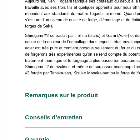
Aujourd’hui, Kenji Togashi fabrique ses couteaux du début à la 
travaille avec ses trois fils et quelques apprentis pour nous off
répondent aux standards du maître Togashi lui-même. Quand o
s’assure d’un niveau de qualité de forge, d’émoulage et de finit
forges de Sakai.
Shirogami #2 se traduit par : Shiro (blanc) et Gami (Acier) et d
cause de la couleur de l’emballage dans lequel il était envelop
acier est très pure et contient presque seulement du fer et du 
de forgerons très expérimentés qu’on se rend compte du potent
traitement thermique et le forgeage à plus basse température 
Shirogami #2 de rivaliser, et même de surpasser beaucoup d’a
#2 forgée par Tanaka-san, Kisuke Manaka-san ou la forge de Yo
Remarques sur le produit
Conseils d'entretien
Garantie