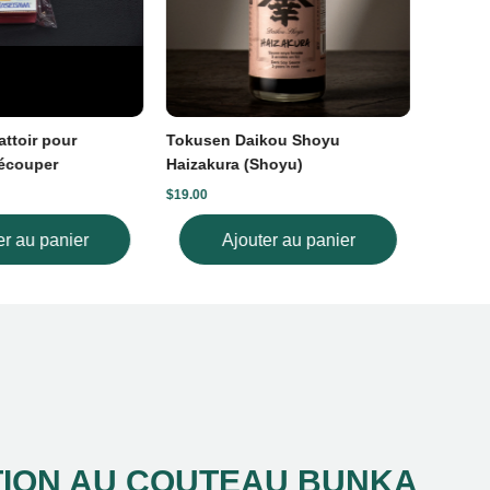
ttoir pour
Tokusen Daikou Shoyu
Pincea
écouper
Haizakura (Shoyu)
34mm (C
$19.00
$20.00
er au panier
Ajouter au panier
ION AU COUTEAU BUNKA