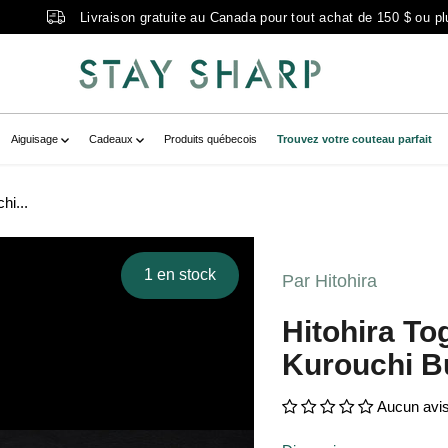
Livraison gratuite au Canada pour tout achat de 150 $ ou pl
Aiguisage
Cadeaux
Produits québecois
Trouvez votre couteau parfait
hi...
7-9E08-4003-9188-27BBA366F664.jpg?
716859054__main-product" data-
1 en stock
Par Hitohira
57-9E08-4003-9188-
 zoom-icon="false" aria-
Hitohira To
80mm tagayasan" >
Kurouchi 
Aucun avi