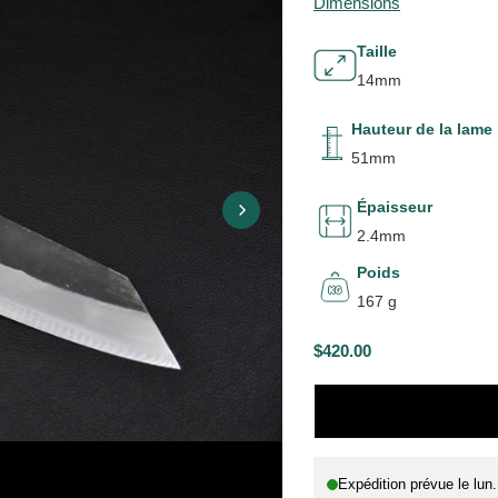
Dimensions
Taille
14mm
Hauteur de la lame
51mm
Épaisseur
2.4mm
Poids
167 g
$420.00
P
R
I
X
Expédition prévue le
lun
H