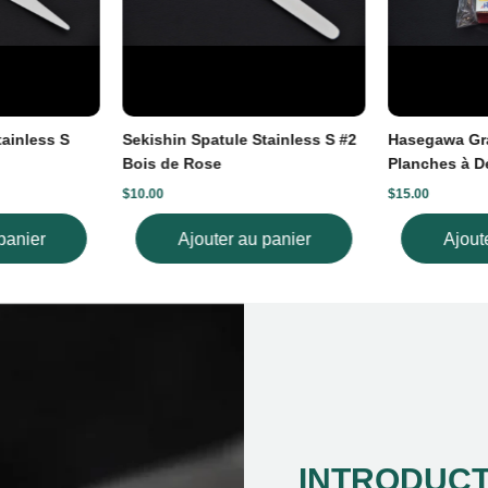
tainless S
Sekishin Spatule Stainless S #2
Hasegawa Gra
Bois de Rose
Planches à D
$10.00
$15.00
panier
Ajouter au panier
Ajout
INTRODUCT