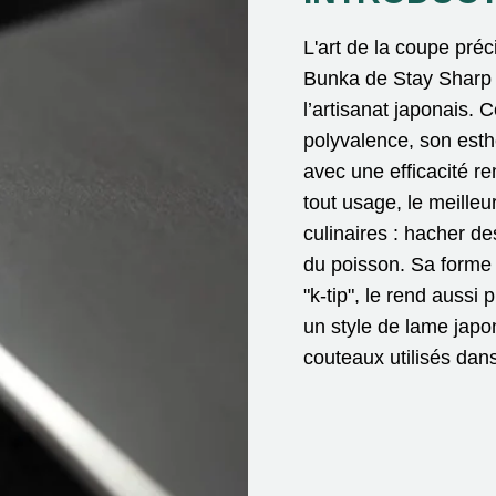
L'art de la coupe pré
Bunka de Stay Sharp e
l’artisanat japonais. 
polyvalence, son esth
avec une efficacité 
tout usage, le meille
culinaires : hacher d
du poisson. Sa forme
"k-tip", le rend aussi 
un style de lame japon
couteaux utilisés dan